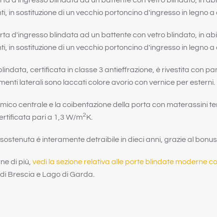
a d'ingresso blindata ad un battente con vetro blindato, in abit
, in sostituzione di un vecchio portoncino d'ingresso in legno a
a d'ingresso blindata ad un battente con vetro blindato, in abit
, in sostituzione di un vecchio portoncino d'ingresso in legno a
lindata, certificata in classe 3 antieffrazione, è rivestita con pann
nti laterali sono laccati colore avorio con vernice per esterni.
termico centrale e la coibentazione della porta con materassini
2
ertificata pari a 1,3 W/m
K.
ostenuta é interamente detraibile in dieci anni, grazie al bonus
ne di più,
vedi la sezione relativa alle porte blindate moderne co
 di Brescia e Lago di Garda.