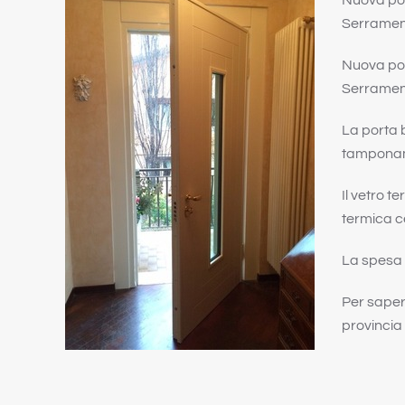
Nuova port
Serramenti
Nuova port
Serramenti
La porta b
tamponame
Il vetro 
termica c
La spesa s
Per saper
provincia