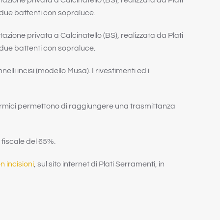
azione privata a Calcinatello (BS), realizzata da Plati
 due battenti con sopraluce.
azione privata a Calcinatello (BS), realizzata da Plati
 due battenti con sopraluce.
elli incisi (modello Musa). I rivestimenti ed i
 termici permettono di raggiungere una trasmittanza
 fiscale del 65%.
n incisioni
, sul sito internet di Plati Serramenti, in