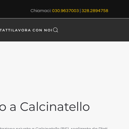
Chiamaci:
030.9637003
|
328.2894758
TATTI
LAVORA CON NOI
o a Calcinatello