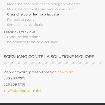
Moderne con incisioni color legno o laccate
Moderne con materiali tecnici e acciaio
Classiche color legno o laccate
Per edifici storici
Synua bilico verticale
SPECIFICHE TECNICHE
Classi antieffrazione
Isolamento termico e acustico
SCEGLIAMO CON TE LA SOLUZIONE MIGLIORE
Vieni a trovarci presso il nostro
Showroom
030.9637003
328.2894758
info@platiserramenti.it